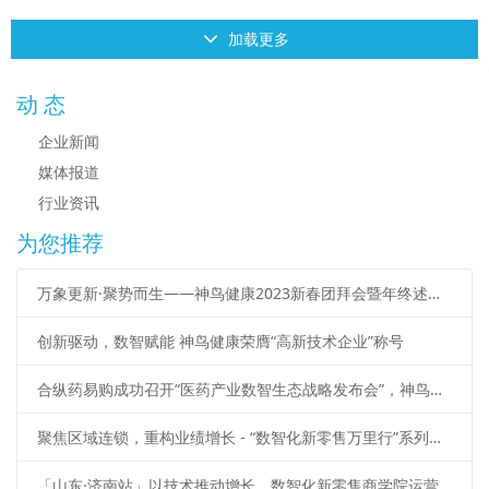
加载更多
动 态
企业新闻
媒体报道
行业资讯
为您推荐
万象更新·聚势而生——神鸟健康2023新春团拜会暨年终述职大会成功召开
创新驱动，数智赋能 神鸟健康荣膺“高新技术企业”称号
合纵药易购成功召开“医药产业数智生态战略发布会”，神鸟健康参与多项成果发布
聚焦区域连锁，重构业绩增长 - “数智化新零售万里行”系列活动走进山东济南
「山东·济南站」以技术推动增长，数智化新零售商学院运营督导培训顺利召开